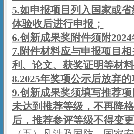
5
.
如申报项目列入国家或省
体验收后进行申报；
6
.
创新成果奖附件须附202
7
.
附件材料应与申报项目相
利、论文、获奖证明等材料
8
.
2025年奖项公示后放弃的
9
.
创新成果奖须填写推荐项
未达到推荐等级，不再降格
后，推荐参评等级不得变更
（五）凡涉及国防、国家安